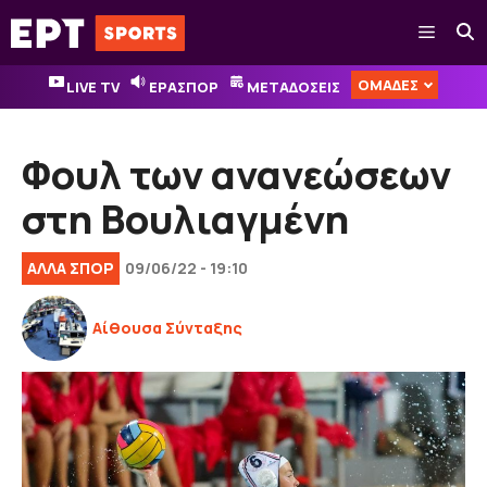
Μετάβαση
Μενού
σε
περιεχόμενο
ΟΜΑΔΕΣ
LIVE TV
ΕΡΑΣΠΟΡ
ΜΕΤΑΔΟΣΕΙΣ
Φουλ των ανανεώσεων
στη Βουλιαγμένη
ΑΛΛΑ ΣΠΟΡ
09/06/22 - 19:10
Αίθουσα Σύνταξης