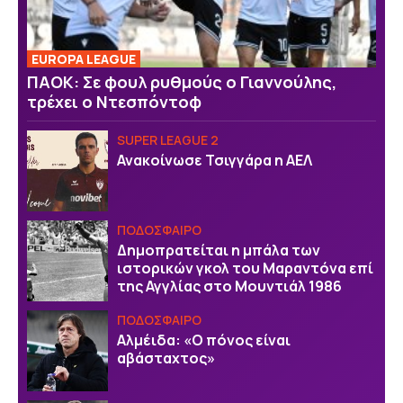
EUROPA LEAGUE
ΠΑΟΚ: Σε φουλ ρυθμούς ο Γιαννούλης,
τρέχει ο Ντεσπόντοφ
SUPER LEAGUE 2
Ανακοίνωσε Τσιγγάρα η ΑΕΛ
ΠΟΔΟΣΦΑΙΡΟ
Δημοπρατείται η μπάλα των
ιστορικών γκολ του Μαραντόνα επί
της Αγγλίας στο Μουντιάλ 1986
ΠΟΔΟΣΦΑΙΡΟ
Αλμέιδα: «Ο πόνος είναι
αβάσταχτος»