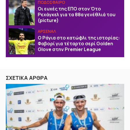
ΠΟΔΟΣΦΑΙΡΟ
Οι ευχές της EΠΟ στον Ότο
Ρεχάγκελ για τα 88α γενέθλιά του
(picture)
ΑΡΣΕΝΑΛ
Ο Ράγια στο κατώφλι της ιστορίας:
Φαβορί για τέταρτο σερί Golden
Glove στην Premier League
ΣΧΕΤΙΚΑ ΑΡΘΡΑ