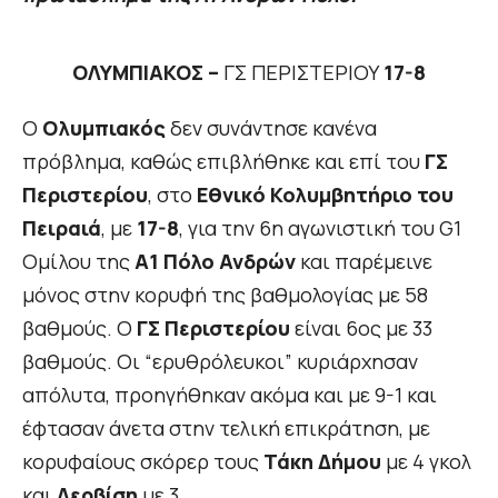
ΟΛΥΜΠΙΑΚΟΣ –
ΓΣ ΠΕΡΙΣΤΕΡΙΟΥ
17-8
Ο
Ολυμπιακός
δεν συνάντησε κανένα
πρόβλημα, καθώς επιβλήθηκε και επί του
ΓΣ
Περιστερίου
, στο
Εθνικό Κολυμβητήριο του
Πειραιά
, με
17-8
, για την 6η αγωνιστική του G1
Ομίλου της
Α1 Πόλο Ανδρών
και παρέμεινε
μόνος στην κορυφή της βαθμολογίας με 58
βαθμούς. Ο
ΓΣ Περιστερίου
είναι 6ος με 33
βαθμούς. Οι “ερυθρόλευκοι” κυριάρχησαν
απόλυτα, προηγήθηκαν ακόμα και με 9-1 και
έφτασαν άνετα στην τελική επικράτηση, με
κορυφαίους σκόρερ τους
Τάκη Δήμου
με 4 γκολ
και
Δερβίση
με 3.