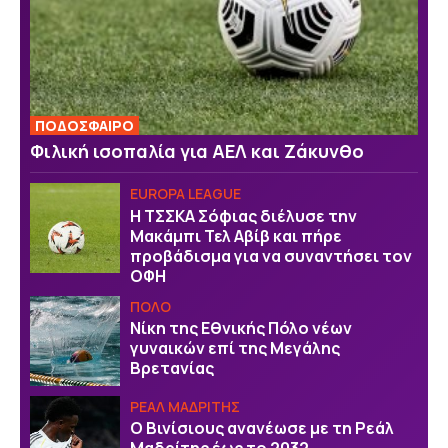
ΠΟΔΟΣΦΑΙΡΟ
Φιλική ισοπαλία για ΑΕΛ και Ζάκυνθο
EUROPA LEAGUE
Η ΤΣΣΚΑ Σόφιας διέλυσε την
Μακάμπι Τελ Αβίβ και πήρε
προβάδισμα για να συναντήσει τον
ΟΦΗ
ΠΟΛΟ
Νίκη της Εθνικής Πόλο νέων
γυναικών επί της Μεγάλης
Βρετανίας
ΡΕΑΛ ΜΑΔΡΙΤΗΣ
Ο Βινίσιους ανανέωσε με τη Ρεάλ