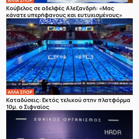
ΑΛΛΑ ΣΠΟΡ
Κούβελος σε αδελφές Αλεξανδρή: «Μας
κάνατε υπερήφανους και ευτυχισμένους»
ΑΛΛΑ ΣΠΟΡ
Καταδύσεις: Εκτός τελικού στην πλατφόρμα
10μ. ο Σιφναίος