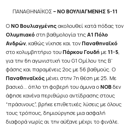
ΠΑΝΑΘΗΝΑΪΚΟΣ
– ΝΟ ΒΟΥΛΙΑΓΜΕΝΗΣ 5-11
Ο
ΝΟ Βουλιαγμένης
ακολουθεί κατά πόδας τον
Ολυμπιακό
στη βαθμολογία της
Α1 Πόλο
Ανδρών
, καθώς νίκησε και τον
Παναθηναϊκό
στο κολυμβητήριο του
Πάρκου Γουδή
με
11-5
,
για την 6η αγωνιστική του G1 Ομίλου της Β’
φάσης και παραμένεις 2ος με 56 βαθμούς. Ο
Παναθηναϊκός
μένει στην 7η θέση με 25. Με
βασικό… όπλο τη φοβερή του άμυνα ο
ΝΟΒ
δεν
άφησε κανένα περιθώριο αντίδρασης στους
“πράσινους”, βρήκε επιθετικές λύσεις με όλους
τους τρόπους, δημιούργησε μια ασφαλή
διαφορά νωρίς αι την αύξανε μέχρι το φινάλε.