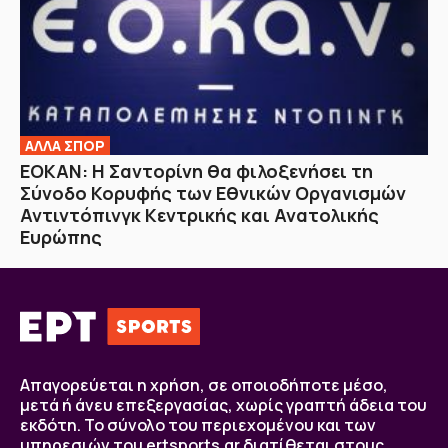
ΑΛΛΑ ΣΠΟΡ
ΕΟΚΑΝ: Η Σαντορίνη θα φιλοξενήσει τη
Σύνοδο Κορυφής των Εθνικών Οργανισμών
Αντιντόπινγκ Κεντρικής και Ανατολικής
Ευρώπης
Απαγορεύεται η χρήση, σε οποιοδήποτε μέσο,
μετά ή άνευ επεξεργασίας, χωρίς γραπτή άδεια του
εκδότη. Το σύνολο του περιεχομένου και των
υπηρεσιών του ertsports.gr διατίθεται στους