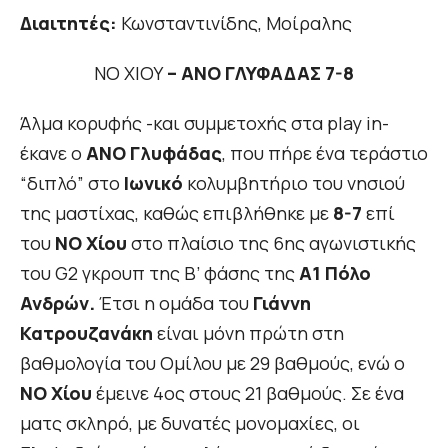
Διαιτητές:
Κωνσταντινίδης, Μοίραλης
ΝΟ ΧΙΟΥ
– ΑΝΟ ΓΛΥΦΑΔΑΣ 7-8
Άλμα κορυφής -και συμμετοχής στα play in-
έκανε ο
ΑΝΟ Γλυφάδας
, που πήρε ένα τεράστιο
“διπλό” στο
Ιωνικό
κολυμβητήριο του νησιού
της μαστίχας, καθώς επιβλήθηκε με
8-7
επί
του
ΝΟ Χίου
στο πλαίσιο της 6ης αγωνιστικής
του G2 γκρουπ της Β’ φάσης της
Α1 Πόλο
Ανδρών.
Έτσι η ομάδα του
Γιάννη
Κατρουζανάκη
είναι μόνη πρώτη στη
βαθμολογία του Ομίλου με 29 βαθμούς, ενώ ο
ΝΟ Χίου
έμεινε 4ος στους 21 βαθμούς. Σε ένα
ματς σκληρό, με δυνατές μονομαχίες, οι