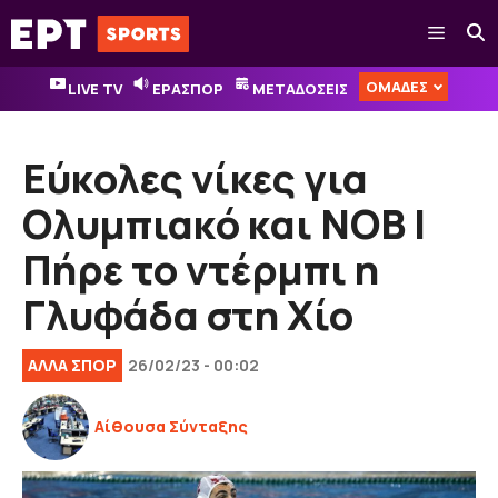
Μετάβαση
Μενού
σε
περιεχόμενο
ΟΜΑΔΕΣ
LIVE TV
ΕΡΑΣΠΟΡ
ΜΕΤΑΔΟΣΕΙΣ
Εύκολες νίκες για
Ολυμπιακό και ΝΟΒ |
Πήρε το ντέρμπι η
Γλυφάδα στη Χίο
ΑΛΛΑ ΣΠΟΡ
26/02/23 - 00:02
Αίθουσα Σύνταξης