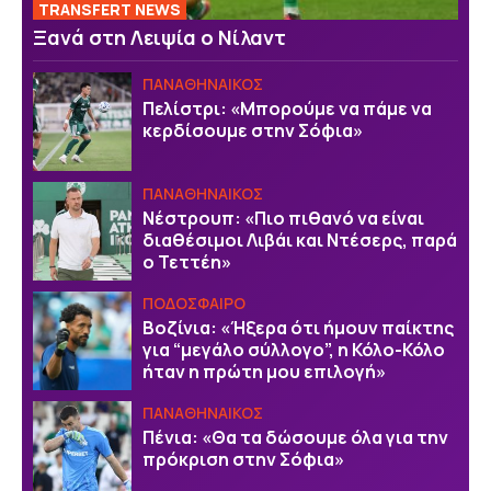
TRANSFERT NEWS
Ξανά στη Λειψία ο Νίλαντ
ΠΑΝΑΘΗΝΑΙΚΟΣ
Πελίστρι: «Μπορούμε να πάμε να
κερδίσουμε στην Σόφια»
ΠΑΝΑΘΗΝΑΙΚΟΣ
Νέστρουπ: «Πιο πιθανό να είναι
διαθέσιμοι Λιβάι και Ντέσερς, παρά
ο Τεττέη»
ΠΟΔΟΣΦΑΙΡΟ
Βοζίνια: «Ήξερα ότι ήμουν παίκτης
για “μεγάλο σύλλογο”, η Κόλο-Κόλο
ήταν η πρώτη μου επιλογή»
ΠΑΝΑΘΗΝΑΙΚΟΣ
Πένια: «Θα τα δώσουμε όλα για την
πρόκριση στην Σόφια»