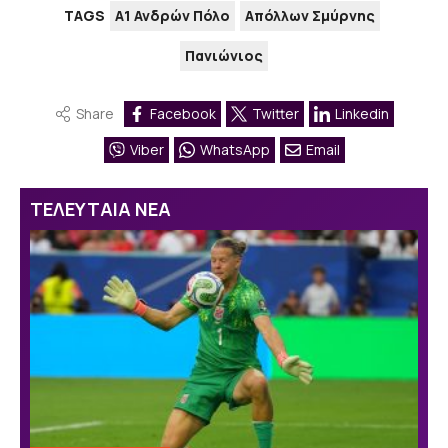
TAGS
Α1 Ανδρών Πόλο
Απόλλων Σμύρνης
Πανιώνιος
Share
Facebook
Twitter
Linkedin
Viber
WhatsApp
Email
ΤΕΛΕΥΤΑΙΑ ΝΕΑ