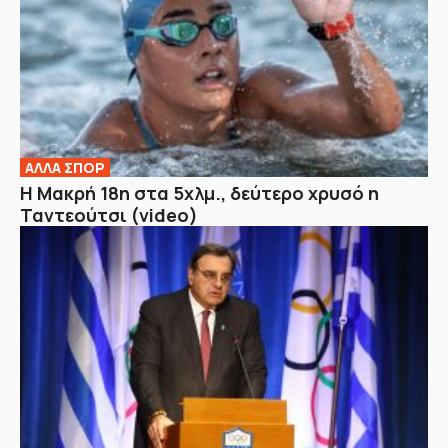
ΑΛΛΑ ΣΠΟΡ
Η Μακρή 18η στα 5χλμ., δεύτερο χρυσό η
Ταντεούτσι (video)