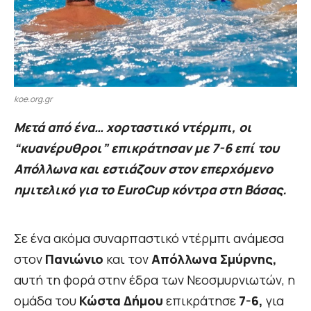
koe.org.gr
Mετά από ένα… χορταστικό ντέρμπι, οι
“κυανέρυθροι” επικράτησαν με 7-6 επί του
Απόλλωνα και εστιάζουν στον επερχόμενο
ημιτελικό για το EuroCup κόντρα στη Βάσας.
Σε ένα ακόμα συναρπαστικό ντέρμπι ανάμεσα
στον
Πανιώνιο
και τον
Απόλλωνα Σμύρνης,
αυτή τη φορά στην έδρα των Νεοσμυρνιωτών, η
ομάδα του
Κώστα Δήμου
επικράτησε
7-6,
για