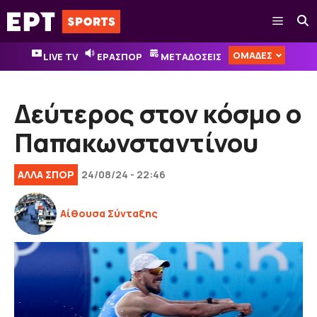
Μετάβαση
Μενού
σε
περιεχόμενο
ΟΜΑΔΕΣ
LIVE TV
ΕΡΑΣΠΟΡ
ΜΕΤΑΔΟΣΕΙΣ
Δεύτερος στον κόσμο ο
Παπακωνσταντίνου
ΑΛΛΑ ΣΠΟΡ
24/08/24 - 22:46
Αίθουσα Σύνταξης