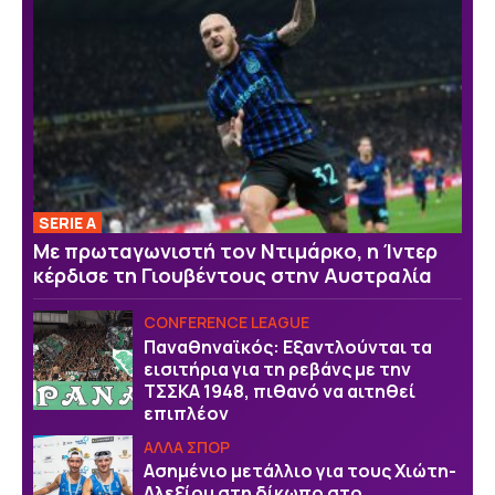
SERIE A
Με πρωταγωνιστή τον Ντιμάρκο, η Ίντερ
κέρδισε τη Γιουβέντους στην Αυστραλία
CONFERENCE LEAGUE
Παναθηναϊκός: Εξαντλούνται τα
εισιτήρια για τη ρεβάνς με την
ΤΣΣΚΑ 1948, πιθανό να αιτηθεί
επιπλέον
ΑΛΛΑ ΣΠΟΡ
Ασημένιο μετάλλιο για τους Χιώτη-
Αλεξίου στη δίκωπο στο