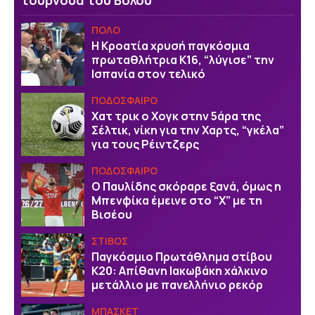
τουρνουά του Βόλου
ΠΟΛΟ
Η Κροατία χρυσή παγκόσμια
πρωταθλήτρια Κ16, “λύγισε” την
Ισπανία στον τελικό
ΠΟΔΟΣΦΑΙΡΟ
Χατ τρικ ο Χογκ στην 5άρα της
Σέλτικ, νίκη για την Χαρτς, “γκέλα”
για τους Ρέιντζερς
ΠΟΔΟΣΦΑΙΡΟ
Ο Παυλίδης σκόραρε ξανά, όμως η
Μπενφίκα έμεινε στο “Χ” με τη
Βισέου
ΣΤΙΒΟΣ
Παγκόσμιο Πρωτάθλημα στίβου
Κ20: Απίθανη Ιακωβάκη χάλκινο
μετάλλιο με πανελλήνιο ρεκόρ
ΜΠΑΣΚΕΤ