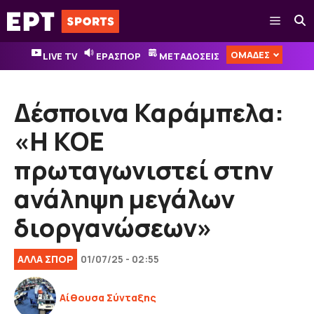
Μετάβαση
Μενού
σε
περιεχόμενο
ΟΜΑΔΕΣ
LIVE TV
ΕΡΑΣΠΟΡ
ΜΕΤΑΔΟΣΕΙΣ
Δέσποινα Καράμπελα:
«Η ΚΟΕ
πρωταγωνιστεί στην
ανάληψη μεγάλων
διοργανώσεων»
ΑΛΛΑ ΣΠΟΡ
01/07/25 - 02:55
Αίθουσα Σύνταξης