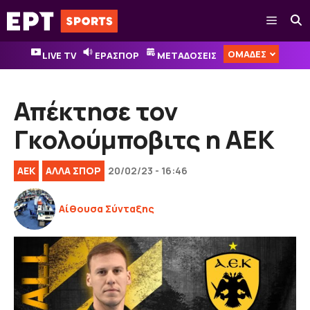
Μετάβαση
Μενού
σε
περιεχόμενο
ΟΜΑΔΕΣ
LIVE TV
ΕΡΑΣΠΟΡ
ΜΕΤΑΔΟΣΕΙΣ
Απέκτησε τον
Γκολούμποβιτς η ΑΕΚ
ΑΕΚ
ΑΛΛΑ ΣΠΟΡ
20/02/23 - 16:46
Αίθουσα Σύνταξης