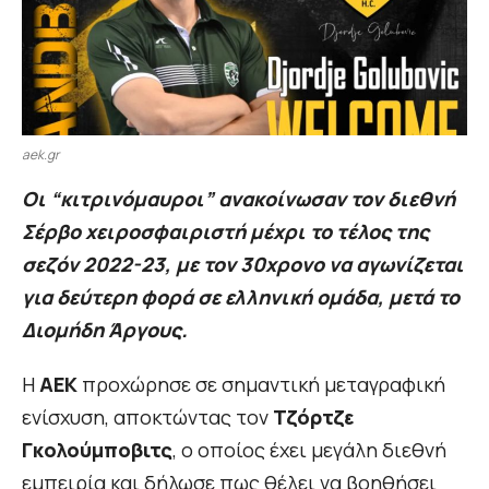
aek.gr
Οι “κιτρινόμαυροι” ανακοίνωσαν τον διεθνή
Σέρβο χειροσφαιριστή μέχρι το τέλος της
σεζόν 2022-23, με τον 30χρονο να αγωνίζεται
για δεύτερη φορά σε ελληνική ομάδα, μετά το
Διομήδη Άργους.
Η
ΑΕΚ
προχώρησε σε σημαντική μεταγραφική
ενίσχυση, αποκτώντας τον
Τζόρτζε
Γκολούμποβιτς
, ο οποίος έχει μεγάλη διεθνή
εμπειρία και δήλωσε πως θέλει να βοηθήσει