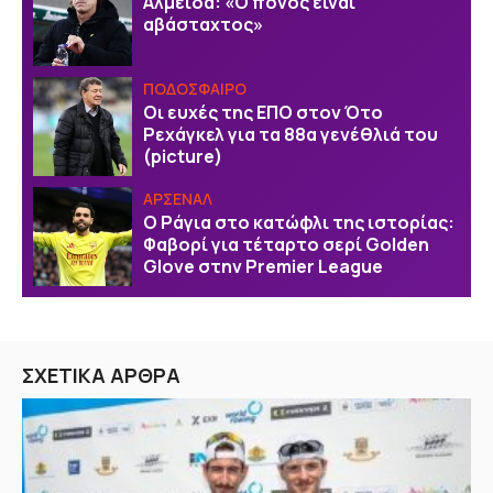
Αλμέιδα: «Ο πόνος είναι
αβάσταχτος»
ΠΟΔΟΣΦΑΙΡΟ
Οι ευχές της EΠΟ στον Ότο
Ρεχάγκελ για τα 88α γενέθλιά του
(picture)
ΑΡΣΕΝΑΛ
Ο Ράγια στο κατώφλι της ιστορίας:
Φαβορί για τέταρτο σερί Golden
Glove στην Premier League
ΣΧΕΤΙΚΑ ΑΡΘΡΑ