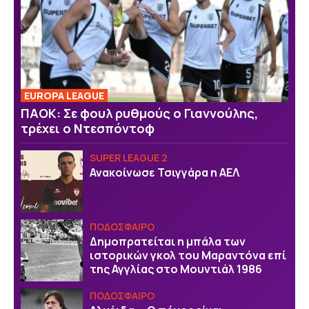
EUROPA LEAGUE
ΠΑΟΚ: Σε φουλ ρυθμούς ο Γιαννούλης,
τρέχει ο Ντεσπόντοφ
SUPER LEAGUE 2
Ανακοίνωσε Τσιγγάρα η ΑΕΛ
ΠΟΔΟΣΦΑΙΡΟ
Δημοπρατείται η μπάλα των
ιστορικών γκολ του Μαραντόνα επί
της Αγγλίας στο Μουντιάλ 1986
ΠΟΔΟΣΦΑΙΡΟ