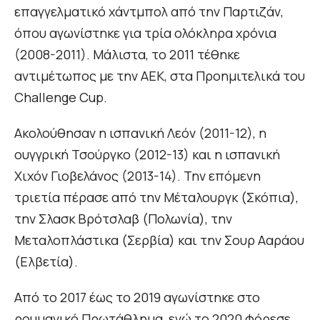
επαγγελματικό χάντμπολ από την Παρτιζάν,
όπου αγωνίστηκε για τρία ολόκληρα χρόνια
(2008-2011). Μάλιστα, το 2011 τέθηκε
αντιμέτωπος με την ΑΕΚ, στα Προημιτελικά του
Challenge Cup.
Ακολούθησαν η ισπανική Λεόν (2011-12), η
ουγγρική Τσούργκο (2012-13) και η ισπανική
Χιχόν Γιοβελάνος (2013-14). Την επόμενη
τριετία πέρασε από την Μέταλουργκ (Σκόπια),
την Σλασκ Βρότσλαβ (Πολωνία), την
Μεταλοπλάστικα (Σερβία) και την Σουρ Ααράου
(Ελβετία).
Από το 2017 έως το 2019 αγωνίστηκε στο
ρουμανικό Πρωτάθλημα, ενώ το 2020 φόρεσε