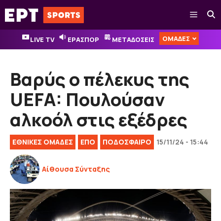
Μετάβαση
Μενού
σε
περιεχόμενο
ΟΜΑΔΕΣ
LIVE TV
ΕΡΑΣΠΟΡ
ΜΕΤΑΔΟΣΕΙΣ
Βαρύς ο πέλεκυς της
UEFA: Πουλούσαν
αλκοόλ στις εξέδρες
ΕΘΝΙΚΈΣ ΟΜΆΔΕΣ
ΕΠΟ
ΠΟΔΟΣΦΑΙΡΟ
15/11/24 - 15:44
Αίθουσα Σύνταξης