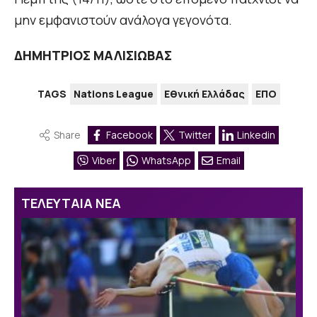
μην εμφανιστούν ανάλογα γεγονότα.
ΔΗΜΗΤΡΙΟΣ ΜΑΛΙΣΙΩΒΑΣ
TAGS
Nations League
Εθνική Ελλάδας
ΕΠΟ
Share
Facebook
Twitter
Linkedin
Viber
WhatsApp
Email
ΤΕΛΕΥΤΑΙΑ ΝΕΑ