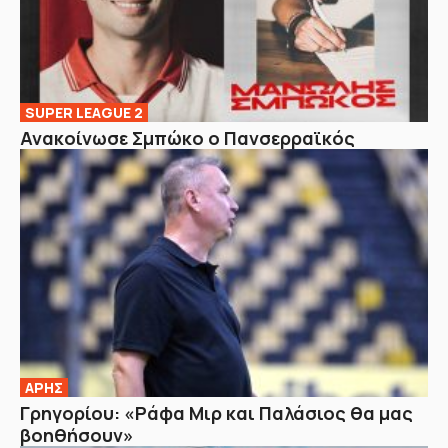
SUPER LEAGUE 2
Ανακοίνωσε Σμπώκο ο Πανσερραϊκός
ΑΡΗΣ
Γρηγορίου: «Ράφα Μιρ και Παλάσιος θα μας
βοηθήσουν»