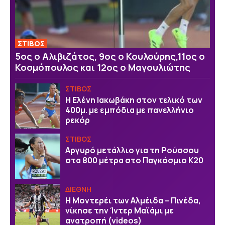
ΣΤΙΒΟΣ
5ος ο Αλιβιζάτος, 9ος ο Κουλούρης,11ος ο
Κοσμόπουλος και 12ος ο Μαγουλιώτης
ΣΤΙΒΟΣ
Η Ελένη Ιακωβάκη στον τελικό των
400μ. με εμπόδια με πανελλήνιο
ρεκόρ
ΣΤΙΒΟΣ
Αργυρό μετάλλιο για τη Ρούσσου
στα 800 μέτρα στο Παγκόσμιο Κ20
ΔΙΕΘΝΗ
Η Μοντερέι των Αλμέιδα – Πινέδα,
νίκησε την Ίντερ Μαϊάμι με
ανατροπή (videos)